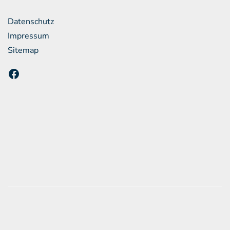
Datenschutz
Impressum
Sitemap
 unsere Kunden
en zum offiziellen Kraftstoffverbrauch und den offiziellen
Emissionen neuer Personenkraftwagen können dem